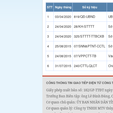
STT
Ngày tháng
Số ký hiệu
1
03/04/2020
819/QĐ-UBND
UB
2
24/04/2020
28/KH-STTTT
Sở 
3
24/04/2020
325/STTTT-TTBCXB
Sở 
4
25/08/2015
07/SNN&PTNT-CCTL
Sở
5
24/08/2015
07/VPPCTT-TB
Vă
6
31/07/2015
240/CTTL-QLCT
Chi
CỔNG THÔNG TIN GIAO TIẾP ĐIỆN TỬ CÔNG 
Giấy phép xuất bản số: 182/GP-TTĐT ngày 
Trưởng Ban Biên tập: ông Lê Đình Đăng, 
Cơ quan chủ quản: ỦY BAN NHÂN DÂN T
Cơ quan quản lý: Công ty TNHH MTV thủy 