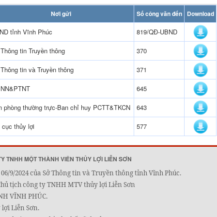
Nơi gửi
Số công văn đến
Download
ND tỉnh Vĩnh Phúc
819/QĐ-UBND
Thông tin Truyền thông
370
Thông tin và Truyền thông
371
 NN&PTNT
645
n phòng thường trực-Ban chỉ huy PCTT&TKCN
643
 cục thủy lợi
577
TY TNHH MỘT THÀNH VIÊN THỦY LỢI LIỄN SƠN
06/9/2024 của Sở Thông tin và Truyền thông tỉnh Vĩnh Phúc.
Chủ tịch công ty TNHH MTV thủy lợi Liễn Sơn
ỈNH VĨNH PHÚC.
lợi Liễn Sơn.