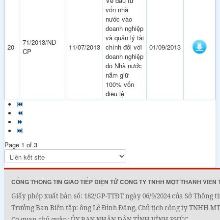
Về đầu tư
vốn nhà
nước vào
doanh nghiệp
và quản lý tài
71/2013/NĐ-
20
11/07/2013
chính đối với
01/09/2013
CP
doanh nghiệp
do Nhà nước
nắm giữ
100% vốn
điều lệ
Page 1 of 3
CỔNG THÔNG TIN GIAO TIẾP ĐIỆN TỬ CÔNG TY TNHH MỘT THÀNH VIÊN 
Giấy phép xuất bản số: 182/GP-TTĐT ngày 06/9/2024 của Sở Thông ti
Trưởng Ban Biên tập: ông Lê Đình Đăng, Chủ tịch công ty TNHH MTV
Cơ quan chủ quản: ỦY BAN NHÂN DÂN TỈNH VĨNH PHÚC.