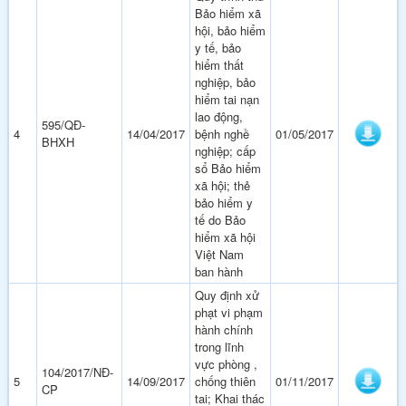
Bảo hiểm xã
hội, bảo hiểm
y tế, bảo
hiểm thất
nghiệp, bảo
hiểm tai nạn
lao động,
595/QĐ-
4
14/04/2017
bệnh nghề
01/05/2017
BHXH
nghiệp; cấp
sổ Bảo hiểm
xã hội; thẻ
bảo hiểm y
tế do Bảo
hiểm xã hội
Việt Nam
ban hành
Quy định xử
phạt vi phạm
hành chính
trong lĩnh
vực phòng ,
104/2017/NĐ-
5
14/09/2017
chống thiên
01/11/2017
CP
tai; Khai thác