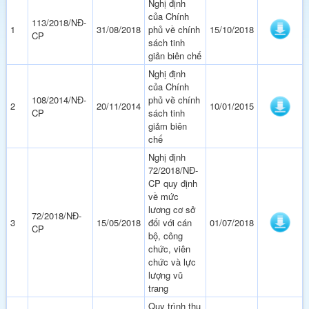
Nghị định
của Chính
113/2018/NĐ-
1
31/08/2018
phủ về chính
15/10/2018
CP
sách tinh
giản biên chế
Nghị định
của Chính
108/2014/NĐ-
phủ về chính
2
20/11/2014
10/01/2015
CP
sách tinh
giảm biên
chế
Nghị định
72/2018/NĐ-
CP quy định
về mức
lương cơ sở
72/2018/NĐ-
3
15/05/2018
đối với cán
01/07/2018
CP
bộ, công
chức, viên
chức và lực
lượng vũ
trang
Quy trình thu