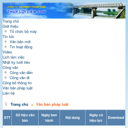
Trang chủ
Giới thiệu
Tổ chức bộ máy
Tin tức
Văn bản mới
Tin hoạt động
Video
Lịch làm việc
Nhật ký tưới tiêu
Công văn
Công văn đến
Công văn đi
Công bố thông tin
Văn bản pháp luật
Liên hệ
Trang chủ
Văn bản pháp luật
Số hiệu văn
Ngày ban
Ngày có
STT
Nội dung
Download
bản
hành
hiệu lực