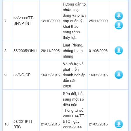
Hướng dẫn tổ
chức hoạt
động và phân
65/2009/TT-
7
12/10/2009
cấp quản lý,
25/11/2009
BNNPTNT
khai thác
công trình
thủy lợi.
Luật Phòng,
8
55/2005/QH11
29/11/2005
chống tham
01/06/2006
nhũng
Về hỗ trợ và
phát triển
9
35/NQ-CP
16/05/2016
doanh nghiệp
16/05/2016
đến năm
2020
Sửa đổi, bổ
sung một số
điều của
Thông tư số
200/2014/TT-
53/2016/TT-
BTC ngày
10
21/03/2016
21/03/2016
BTC
22/12/2014