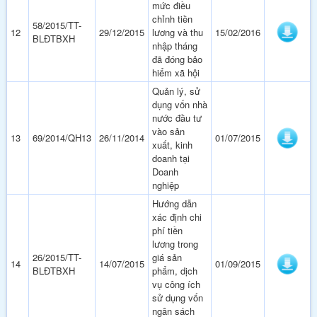
mức điều
chỉnh tiền
58/2015/TT-
12
29/12/2015
lương và thu
15/02/2016
BLĐTBXH
nhập tháng
đã đóng bảo
hiểm xã hội
Quản lý, sử
dụng vốn nhà
nước đầu tư
vào sản
13
69/2014/QH13
26/11/2014
01/07/2015
xuất, kinh
doanh tại
Doanh
nghiệp
Hướng dẫn
xác định chi
phí tiền
lương trong
26/2015/TT-
giá sản
14
14/07/2015
01/09/2015
BLĐTBXH
phẩm, dịch
vụ công ích
sử dụng vốn
ngân sách