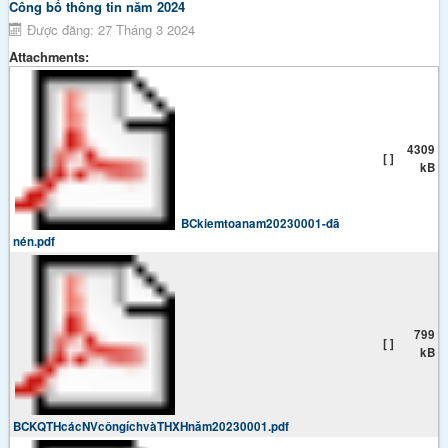
Công bố thông tin năm 2024
Được đăng: 27 Tháng 3 2024
Attachments:
4309
[ ]
kB
BCkiemtoanam20230001-đã
nén.pdf
799
[ ]
kB
BCKQTHcácNVcôngíchvàTHXHnăm20230001.pdf