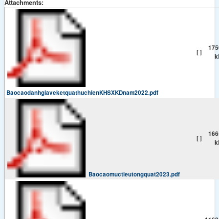
Attachments:
175
[ ]
k
BaocaodanhgiaveketquathuchienKHSXKDnam2022.pdf
166
[ ]
k
Baocaomuctieutongquat2023.pdf