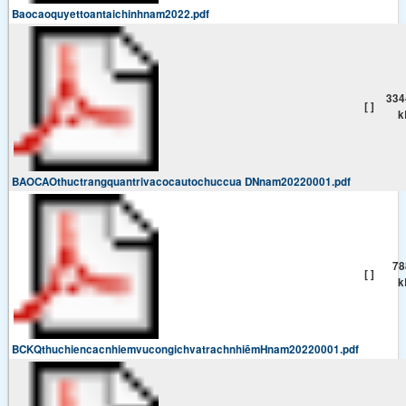
Baocaoquyettoantaichinhnam2022.pdf
334
[ ]
k
BAOCAOthuctrangquantrivacocautochuccua DNnam20220001.pdf
78
[ ]
k
BCKQthuchiencacnhiemvucongichvatrachnhiẽmHnam20220001.pdf