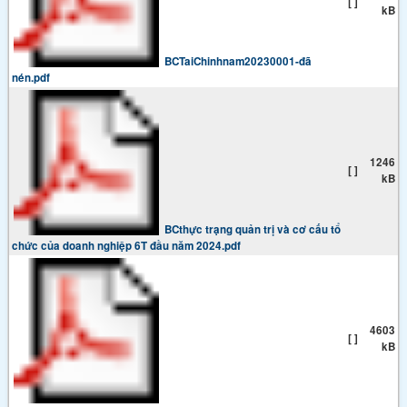
[ ]
kB
BCTaiChinhnam20230001-đã
nén.pdf
1246
[ ]
kB
BCthực trạng quản trị và cơ cấu tổ
chức của doanh nghiệp 6T đầu năm 2024.pdf
4603
[ ]
kB