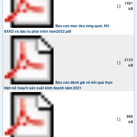
1481
[ ]
kB
Bao cao muc tieu tong quat, KH
SXKD va dau tu phat trien nam2022.pdf
2123
[ ]
kB
Báo cáo đánh giá về kết quả thực
hiện kế hoạch sản xuất kinh doanh năm 2021
888
[ ]
kB