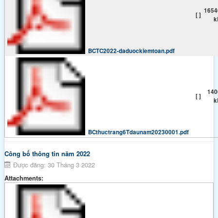
1654
[ ]
k
BCTC2022-daduockiemtoan.pdf
140
[ ]
k
BCthuctrang6Tdaunam20230001.pdf
Công bố thông tin năm 2022
Được đăng: 30 Tháng 3 2022
Attachments: