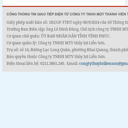
CỔNG THÔNG TIN GIAO TIẾP ĐIỆN TỬ CÔNG TY TNHH MỘT THÀNH VIÊN 
Giấy phép xuất bản số: 182/GP-TTĐT ngày 06/9/2024 của Sở Thông ti
Trưởng Ban Biên tập: ông Lê Đình Đăng, Chủ tịch công ty TNHH MTV
Cơ quan chủ quản: ỦY BAN NHÂN DÂN TỈNH VĨNH PHÚC.
Cơ quan quản lý: Công ty TNHH MTV thủy lợi Liễn Sơn.
Trụ sở: số 14, đường Lạc Long Quân, phường Khai Quang, thành phố
Bản quyền thuộc Công ty TNHH MTV thủy lợi Liễn Sơn.
Điện thoại liên hệ: 0211.3861.240. Email:
congtythuyloilienson@gm