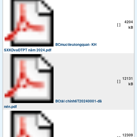
4204
[ ]
kB
BCmuctieutongquat- KH
SXKDvaĐTPT năm 2024.pdf
12131
[ ]
kB
BCtài chính6T20240001-đã
nén.pdf
12309