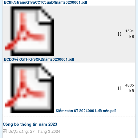
BCthựctrạngQTvàCCTCcủaDNnăm20230001.pdf
1591
[ ]
kB
BCĐGvềKQTHKHSXKDnăm20230001.pdf
4805
[ ]
kB
Kiểm toán 6T 20240001-đã nén.pdf
Công bố thông tin năm 2023
Được đăng: 27 Tháng 3 2024