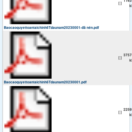
1163
[ ]
k
Baocaoquyettoantaichinh6Tdaunam20230001-đã nén.pdf
3757
[ ]
k
Baocaoquyettoantaichinh6Tdaunam20230001.pdf
2259
[ ]
k