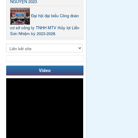
NGUYỆN 2023
Đại hội đại biểu Công đoàn
cơ sở công ty TNHH MTV thủy lợi Liễn
Sơn Nhiệm kỳ 2023-2028.
Video