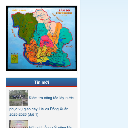
Tin mới
Kiểm tra công tác lấy nước
phục vụ gieo cấy lúa vụ Đông Xuân
2025-2026 (đợt 1)
Hội nghị tổng kết công tác