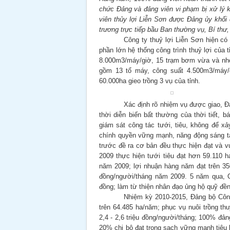
chức Đảng và đảng viên vi phạm bị xử lý 
viên thủy lợi Liễn Sơn được Đảng ủy khối
trương trực tiếp bầu Ban thường vụ, Bí thư,
Công ty thuỷ lợi Liễn Sơn hiện có
phần lớn hệ thống công trình thuỷ lợi của
8.000m3/máy/giờ, 15 trạm bơm vừa và nhỏ,
gồm 13 tổ máy, công suất 4.500m3/máy
60.000ha gieo trồng 3 vụ của tỉnh.
Xác định rõ nhiệm vụ được giao, Đ
thời diễn biến bất thường của thời tiết, b
giám sát công tác tưới, tiêu, không để x
chính quyền vững mạnh, năng động sáng tạo
trước đề ra cơ bản đều thực hiện đạt và v
2009 thực hiện tưới tiêu đạt hơn 59.110 h
năm 2009; lợi nhuận hàng năm đạt trên 350
đồng/người/tháng năm 2009. 5 năm qua, 
đồng; làm từ thiện nhân đạo ủng hộ quỹ đề
Nhiệm kỳ 2010-2015, Đảng bộ Côn
trên 64.485 ha/năm; phục vụ nuôi trồng th
2,4 - 2,6 triệu đồng/người/tháng; 100% đả
20% chi bộ đạt trong sạch vững mạnh tiêu b