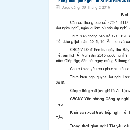
Thông báo lịch nghỉ Tết Ất Mùi năm 201
Được đăng: 09 Tháng 2 2015
Kính
Căn cứ thông báo số 4724/TB-LĐTB
đổi ngày nghỉ, ngày đi làm bù các dịp nghỉ 
Thực hiện thông báo số 171/TB-U
Tết dương lịch năm 2015, Tết
Â
m lịch và c
CBCNV-LĐ đi làm bù ngày thứ Bảy 
Tết âm lịch Ất Mùi năm 2015 được nghỉ 9 
năm Giáp Ngọ đến hết ngày mùng 5 tháng G
Căn cứ vào yêu cầu phục vụ sản x
Thực hiện nghị quyết Hội nghị Lã
2015.
Công ty thống nhất lịch nghỉ Tết Âm Lịch
CBCNV Văn phòng Công ty nghỉ Tế
Tết)
Khối sản xuất trực tiếp nghỉ Tết
Tết)
Trong thời gian nghỉ Tết yêu cầ