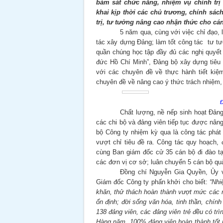
bám sát chức năng, nhiệm vụ chính trị 
khai kịp thời các chủ trương, chính sác
trị, tư tưởng nâng cao nhận thức cho cá
5 năm qua, cùng với việc chỉ đạo,
tác xây dựng Đảng; làm tốt công tác tư tư
quần chúng học tập đầy đủ các nghị quyế
đức Hồ Chí Minh”, Đảng bộ xây dựng tiêu
với các chuyên đề về thực hành tiết kiệm
chuyên đề về nâng cao ý thức trách nhiệm,
Đ
Chất lượng, nề nếp sinh hoạt Đảng
các chi bộ và đảng viên tiếp tục được nân
bộ Công ty nhiệm kỳ qua là công tác phát
vượt chỉ tiêu đề ra. Công tác quy hoạch,
cùng Ban giám đốc cử 35 cán bộ đi đào tạ
các đơn vị cơ sở; luân chuyển 5 cán bộ qu
Đồng chí Nguyễn Gia Quyền, Ủy v
Giám đốc Công ty phấn khởi cho biết:
“Nhi
khăn, thử thách hoàn thành vượt mức các m
ổn định; đời sống văn hóa, tinh thần, chí
138 đảng viên, các đảng viên trẻ đều có t
Hàng năm, 100% đảng viên hoàn thành tốt 