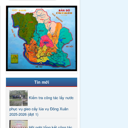
Tin mới
Kiểm tra công tác lấy nước
phục vụ gieo cấy lúa vụ Đông Xuân
2025-2026 (đợt 1)
Hội nghị tổng kết công tác