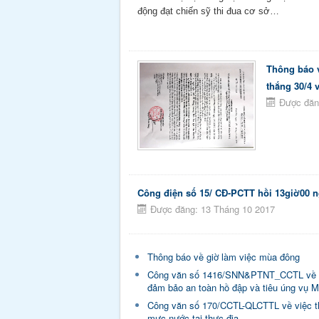
động đạt chiến sỹ thi đua cơ sở…
Thông báo v
thắng 30/4 
Được đăn
Công điện số 15/ CĐ-PCTT hồi 13giờ00 n
Được đăng: 13 Tháng 10 2017
Thông báo về giờ làm việc mùa đông
Công văn số 1416/SNN&PTNT_CCTL về việc
đảm bảo an toàn hồ đập và tiêu úng vụ 
Công văn số 170/CCTL-QLCTTL về việc thống
mực nước tại thực địa.