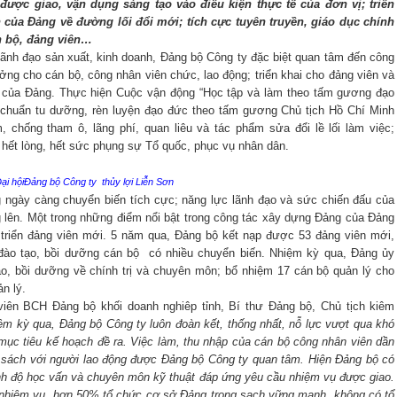
được giao, vận dụng sáng tạo vào điều kiện thực tế của đơn vị; triển
h của Đảng về đường lối đổi mới; tích cực tuyên truyền, giáo dục chính
n bộ, đảng viên…
 lãnh đạo sản xuất, kinh doanh, Đảng bộ Công ty đặc biệt quan tâm đến công
ởng cho cán bộ, công nhân viên chức, lao động; triển khai cho đảng viên và
t của Đảng. Thực hiện Cuộc vận động “Học tập và làm theo tấm gương đạo
 chuẩn tu dưỡng, rèn luyện đạo đức theo tấm gương Chủ tịch Hồ Chí Minh
, chống tham ô, lãng phí, quan liêu và tác phẩm sửa đổi lề lối làm việc;
 hết lòng, hết sức phụng sự Tổ quốc, phục vụ nhân dân.
ại hộiĐảng bộ Công ty thủy lợi Liễn Sơn
 ngày càng chuyển biến tích cực; năng lực lãnh đạo và sức chiến đấu của
g lên. Một trong những điểm nổi bật trong công tác xây dựng Đảng của Đảng
 triển đảng viên mới. 5 năm qua, Đảng bộ kết nạp được 53 đảng viên mới,
 đào tạo, bồi dưỡng cán bộ có nhiều chuyển biến. Nhiệm kỳ qua, Đảng ủy
o, bồi dưỡng về chính trị và chuyên môn; bổ nhiệm 17 cán bộ quản lý cho
ản lý.
iên BCH Đảng bộ khối doanh nghiêp tỉnh, Bí thư Đảng bộ, Chủ tịch kiêm
ệm kỳ qua, Đảng bộ Công ty luôn đoàn kết, thống nhất, nỗ lực vượt qua khó
ục tiêu kế hoạch đề ra. Việc làm, thu nhập của cán bộ công nhân viên dần
nh sách với người lao động được Đảng bộ Công ty quan tâm. Hiện Đảng bộ có
rình độ học vấn và chuyên môn kỹ thuật đáp ứng yêu cầu nhiệm vụ được giao.
nhiệm vụ, hơn 50% tổ chức cơ sở Đảng trong sạch vững mạnh, không có tổ