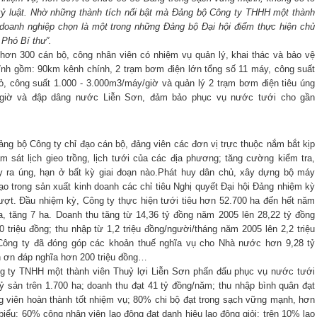
kỷ luật. Nhờ những thành tích nổi bật mà Đảng bộ Công ty THHH một thành
 doanh nghiệp chọn là một trong những Đảng bộ Đại hội điểm thực hiện chủ
 Phó Bí thư”.
 hơn 300 cán bộ, công nhân viên có nhiệm vụ quản lý, khai thác và bảo vệ
 tỉnh gồm: 90km kênh chính, 2 trạm bơm điện lớn tổng số 11 máy, công suất
 công suất 1.000 - 3.000m3/máy/giờ và quản lý 2 trạm bơm điện tiêu úng
/giờ và đập dâng nước Liễn Sơn, đảm bảo phục vụ nước tưới cho gần
ảng bộ Công ty chỉ đạo cán bộ, đảng viên các đơn vị trực thuộc nắm bắt kịp
ám sát lịch gieo trồng, lịch tưới của các địa phương; tăng cường kiểm tra,
ảy ra úng, hạn ở bất kỳ giai đoạn nào.Phát huy dân chủ, xây dựng bộ máy
 trong sản xuất kinh doanh các chỉ tiêu Nghị quyết Đại hội Đảng nhiệm kỳ
ượt. Đầu nhiệm kỳ, Công ty thực hiện tưới tiêu hơn 52.700 ha đến hết năm
a, tăng 7 ha. Doanh thu tăng từ 14,36 tỷ đồng năm 2005 lên 28,22 tỷ đồng
 triệu đồng; thu nhập từ 1,2 triệu đồng/người/tháng năm 2005 lên 2,2 triệu
Công ty đã đóng góp các khoản thuế nghĩa vụ cho Nhà nước hơn 9,28 tỷ
n ơn đáp nghĩa hơn 200 triệu đồng…
g ty TNHH một thành viên Thuỷ lợi Liễn Sơn phấn đấu phục vụ nước tưới
uỷ sản trên 1.700 ha; doanh thu đạt 41 tỷ đồng/năm; thu nhập bình quân đạt
ng viên hoàn thành tốt nhiệm vụ; 80% chi bộ đạt trong sạch vững mạnh, hơn
iểu; 60% công nhân viên lao động đạt danh hiệu lao động giỏi; trên 10% lao