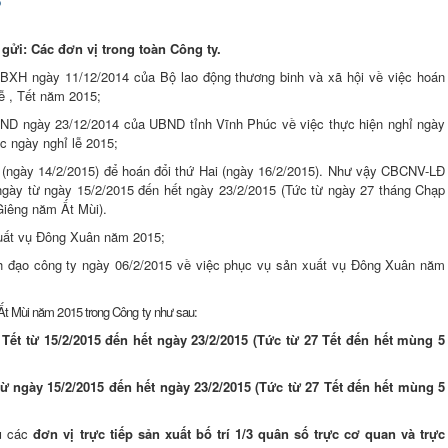
5
 gửi: Các đơn vị trong toàn Công ty.
XH ngày 11/12/2014 của Bộ lao động thương binh và xã hội về việc hoán
lễ , Tết năm 2015;
BND ngày 23/12/2014 của UBND tỉnh Vĩnh Phúc về việc thực
hiện nghỉ ngày
ác ngày nghỉ lễ 2015
;
(ngày 14/2/2015) để hoán đổi thứ Hai (ngày 16/2/2015). Như vậy CBCNV-LĐ
ngày từ ngày 15/2/2015 đến hết ngày 23/2/2015 (Tức từ ngày 27 tháng Chạp
iêng năm Ất Mùi).
uất vụ Đông Xuân năm 2015;
nh đạo công ty ngày 06/2/2015 về việc phục vụ sản xuất vụ Đông Xuân năm
 Ất Mùi năm 2015 trong Công ty như sau:
t từ 15/2/2015 đến hết ngày 23/2/2015 (Tức từ 27 Tết đến hết mùng 5
 từ ngày 15/2/2015 đến hết ngày 23/2/2015 (Tức từ 27 Tết đến hết mùng 5
u
các
đơn vị trực tiếp sản xuất bố trí 1/3 quân số trực cơ quan và trực