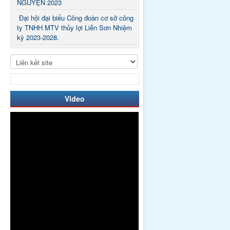
NGUYỆN 2023
Đại hội đại biểu Công đoàn cơ sở công
ty TNHH MTV thủy lợi Liễn Sơn Nhiệm
kỳ 2023-2028.
Video