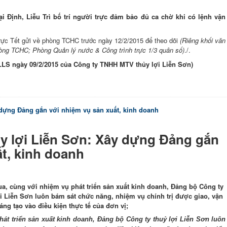
 Định, Liễu Trì bố trí người trực đảm bảo đủ ca chờ khi có lệnh vận
ực Tết gửi về phòng TCHC trước ngày 12/2/2015 để theo dõi
(Riêng khối văn
òng TCHC; Phòng Quản lý nước & Công trình trực 1/3 quân số)
./.
LLS ngày 09/2/2015 của Công ty TNHH MTV thủy lợi Liễn Sơn)
 dựng Đảng gắn với nhiệm vụ sản xuất, kinh doanh
y lợi Liễn Sơn: Xây dựng Đảng gắn
ất, kinh doanh
a, cùng với nhiệm vụ phát triển sản xuất kinh doanh, Đảng bộ Công ty
ợi Liễn Sơn luôn bám sát chức năng, nhiệm vụ chính trị được giao, vận
áng tạo vào điều kiện thực tế của đơn vị;
át triển sản xuất kinh doanh, Đảng bộ Công ty thuỷ lợi Liễn Sơn luôn