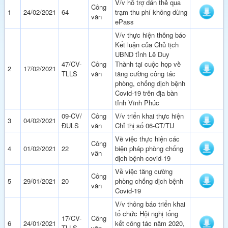
V/v hỗ trợ dán thẻ qua
Công
1
24/02/2021
64
trạm thu phí không dừng
văn
ePass
V/v thực hiện thông báo
Kết luận của Chủ tịch
UBND tỉnh Lê Duy
47/CV-
Công
Thành tại cuộc họp về
2
17/02/2021
TLLS
văn
tăng cường công tác
phòng, chống dịch bệnh
Covid-19 trên địa bàn
tỉnh Vĩnh Phúc
09-CV/
Công
V/v triển khai thực hiện
3
04/02/2021
ĐULS
văn
Chỉ thị số 06-CT/TU
Về việc thực hiện các
Công
4
01/02/2021
22
biện pháp phòng chống
văn
dịch bệnh covid-19
Về việc tăng cường
Công
5
29/01/2021
20
phòng chống dịch bệnh
văn
Covid-19
V/v thông báo triển khai
tổ chức Hội nghị tổng
17/CV-
Công
6
24/01/2021
kết công tác năm 2020,
TLLS
văn