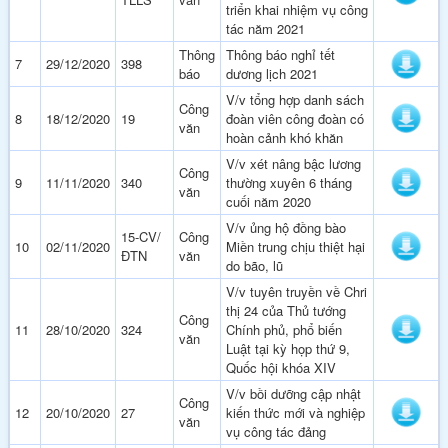
triển khai nhiệm vụ công
tác năm 2021
Thông
Thông báo nghỉ tết
7
29/12/2020
398
báo
dương lịch 2021
V/v tổng hợp danh sách
Công
8
18/12/2020
19
đoàn viên công đoàn có
văn
hoàn cảnh khó khăn
V/v xét nâng bậc lương
Công
9
11/11/2020
340
thường xuyên 6 tháng
văn
cuối năm 2020
V/v ủng hộ đồng bào
15-CV/
Công
10
02/11/2020
Miền trung chịu thiệt hại
ĐTN
văn
do bão, lũ
V/v tuyên truyền về Chri
thị 24 của Thủ tướng
Công
11
28/10/2020
324
Chính phủ, phổ biến
văn
Luật tại kỳ họp thứ 9,
Quốc hội khóa XIV
V/v bồi dưỡng cập nhật
Công
12
20/10/2020
27
kiến thức mới và nghiệp
văn
vụ công tác đảng