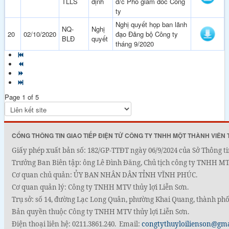
TLLS
định
đ/c Phó giám đốc Công
ty
Nghị quyết họp ban lãnh
NQ-
Nghị
20
02/10/2020
đạo Đảng bộ Công ty
BLĐ
quyết
tháng 9/2020
Page 1 of 5
CỔNG THÔNG TIN GIAO TIẾP ĐIỆN TỬ CÔNG TY TNHH MỘT THÀNH VIÊN 
Giấy phép xuất bản số: 182/GP-TTĐT ngày 06/9/2024 của Sở Thông ti
Trưởng Ban Biên tập: ông Lê Đình Đăng, Chủ tịch công ty TNHH MTV
Cơ quan chủ quản: ỦY BAN NHÂN DÂN TỈNH VĨNH PHÚC.
Cơ quan quản lý: Công ty TNHH MTV thủy lợi Liễn Sơn.
Trụ sở: số 14, đường Lạc Long Quân, phường Khai Quang, thành phố
Bản quyền thuộc Công ty TNHH MTV thủy lợi Liễn Sơn.
Điện thoại liên hệ: 0211.3861.240. Email:
congtythuyloilienson@gm