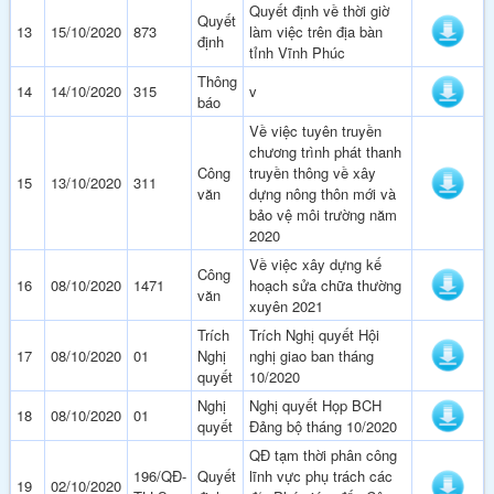
Quyết định về thời giờ
Quyết
13
15/10/2020
873
làm việc trên địa bàn
định
tỉnh Vĩnh Phúc
Thông
14
14/10/2020
315
v
báo
Về việc tuyên truyền
chương trình phát thanh
Công
truyền thông về xây
15
13/10/2020
311
văn
dựng nông thôn mới và
bảo vệ môi trường năm
2020
Về việc xây dựng kế
Công
16
08/10/2020
1471
hoạch sửa chữa thường
văn
xuyên 2021
Trích
Trích Nghị quyết Hội
17
08/10/2020
01
Nghị
nghị giao ban tháng
quyết
10/2020
Nghị
Nghị quyết Họp BCH
18
08/10/2020
01
quyết
Đảng bộ tháng 10/2020
QĐ tạm thời phân công
196/QĐ-
Quyết
lĩnh vực phụ trách các
19
02/10/2020