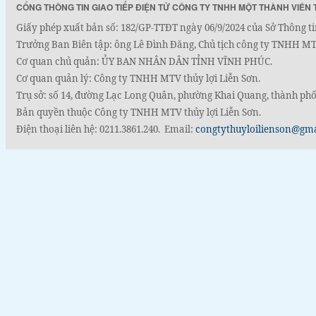
CỔNG THÔNG TIN GIAO TIẾP ĐIỆN TỬ CÔNG TY TNHH MỘT THÀNH VIÊN 
Giấy phép xuất bản số: 182/GP-TTĐT ngày 06/9/2024 của Sở Thông ti
Trưởng Ban Biên tập: ông Lê Đình Đăng, Chủ tịch công ty TNHH MTV
Cơ quan chủ quản: ỦY BAN NHÂN DÂN TỈNH VĨNH PHÚC.
Cơ quan quản lý: Công ty TNHH MTV thủy lợi Liễn Sơn.
Trụ sở: số 14, đường Lạc Long Quân, phường Khai Quang, thành phố
Bản quyền thuộc Công ty TNHH MTV thủy lợi Liễn Sơn.
Điện thoại liên hệ: 0211.3861.240. Email:
congtythuyloilienson@gm