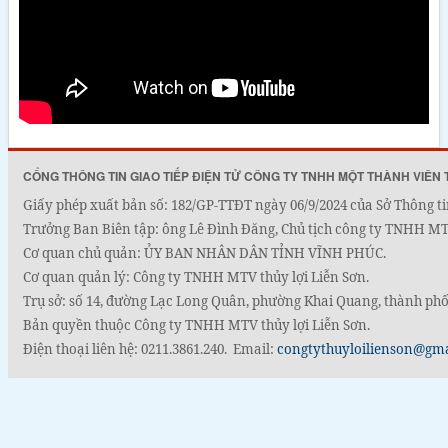
CỔNG THÔNG TIN GIAO TIẾP ĐIỆN TỬ CÔNG TY TNHH MỘT THÀNH VIÊN 
Giấy phép xuất bản số: 182/GP-TTĐT ngày 06/9/2024 của Sở Thông ti
Trưởng Ban Biên tập: ông Lê Đình Đăng, Chủ tịch công ty TNHH MTV
Cơ quan chủ quản: ỦY BAN NHÂN DÂN TỈNH VĨNH PHÚC.
Cơ quan quản lý: Công ty TNHH MTV thủy lợi Liễn Sơn.
Trụ sở: số 14, đường Lạc Long Quân, phường Khai Quang, thành phố
Bản quyền thuộc Công ty TNHH MTV thủy lợi Liễn Sơn.
Điện thoại liên hệ: 0211.3861.240. Email:
congtythuyloilienson@gm